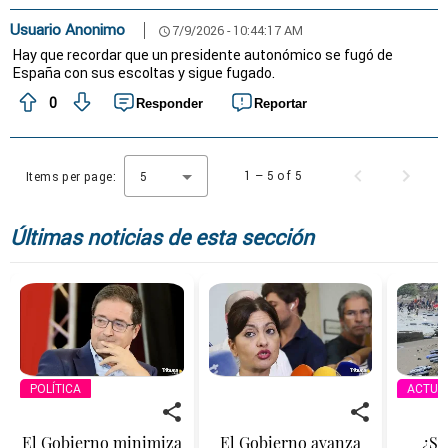
Usuario Anonimo
7/9/2026 - 10:44:17 AM
schedule
Hay que recordar que un presidente autonómico se fugó de
España con sus escoltas y sigue fugado.
0
Responder
Reportar
1 – 5 of 5
Items per page:
5
Últimas noticias de esta sección
POLÍTICA
ACTUA
El Gobierno minimiza
El Gobierno avanza
¿Se