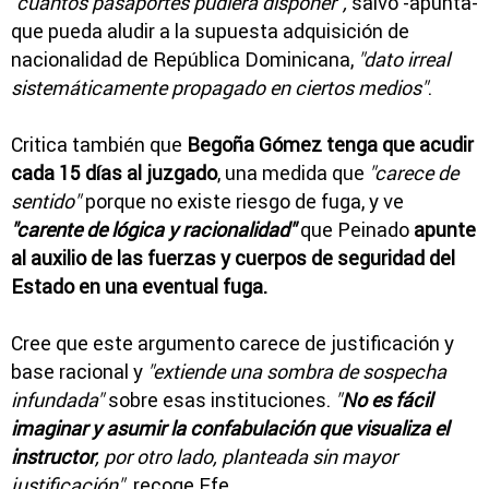
"cuantos pasaportes pudiera disponer",
salvo -apunta-
que pueda aludir a la supuesta adquisición de
nacionalidad de República Dominicana,
"dato irreal
sistemáticamente propagado en ciertos medios"
.
Critica también que
Begoña Gómez tenga que acudir
cada 15 días al juzgado
, una medida que
"carece de
sentido"
porque no existe riesgo de fuga, y ve
"carente de lógica y racionalidad"
que Peinado
apunte
al auxilio de las fuerzas y cuerpos de seguridad del
Estado en una eventual fuga.
Cree que este argumento carece de justificación y
base racional y
"extiende una sombra de sospecha
infundada"
sobre esas instituciones.
"
No es fácil
imaginar y asumir la confabulación que visualiza el
instructor
, por otro lado, planteada sin mayor
justificación",
recoge Efe.