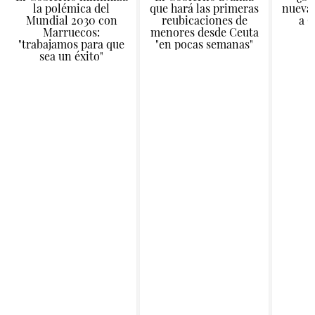
la polémica del
que hará las primeras
nueva 
Mundial 2030 con
reubicaciones de
a C
Marruecos:
menores desde Ceuta
"trabajamos para que
"en pocas semanas"
sea un éxito"