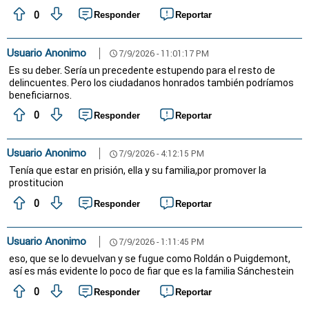
0
Responder
Reportar
Usuario Anonimo
7/9/2026 - 11:01:17 PM
schedule
Es su deber. Sería un precedente estupendo para el resto de
delincuentes. Pero los ciudadanos honrados también podríamos
beneficiarnos.
0
Responder
Reportar
Usuario Anonimo
7/9/2026 - 4:12:15 PM
schedule
Tenía que estar en prisión, ella y su familia,por promover la
prostitucion
0
Responder
Reportar
Usuario Anonimo
7/9/2026 - 1:11:45 PM
schedule
eso, que se lo devuelvan y se fugue como Roldán o Puigdemont,
así es más evidente lo poco de fiar que es la familia Sánchestein
0
Responder
Reportar