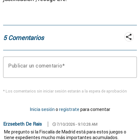
5 Comentarios
Publicar un comentario
* Los comentarios sin iniciar sesión estarán a la espera de aprobación
Inicia sesión
o
registrate
para comentar
Erzsebeth De Rais
7/10/2026 - 9:10:28 AM
schedule
Me pregunto si la Fiscalía de Madrid está para estos juegos o
tiene expedientes mucho más importantes acumulados.