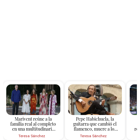
Marivent reúne a la
Pepe Habichuela, la
familia real al completo
guitarra que cambió el
en una multitudinaria
flamenco, muere a los
re
recepción con más de
82 años
inc
Teresa Sánchez
Teresa Sánchez
600 invitados