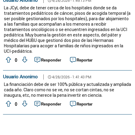
Usuario Anonimo
4/28/2026 - 1:49:13 PM
schedule
La JCyL debe de tener cerca de los hospitales donde se da
tratamientos pediátricos de cáncer, pisos de acogida temporal (a
ser posible gestionados por los hospitales), para dar alojamiento
a las familias que acompañan a los menores a recibir
tratamientos oncológicos o se encuentren ingresados en la UCI
pediátrica. Muy buena la gestión en este aspecto, del páter y
médico del HUBU que gestionó dos piso de las Hermanas
Hospitalarias para acoger a familias de niños ingresados en la
UCI-pediátrica.
0
Responder
Reportar
Usuario Anonimo
4/28/2026 - 1:41:43 PM
schedule
La financiación debe de ser 100% pública y actualizada y ampliada
cada año. Claro como no se ve, no se cortan cintas, no se
inaugura, etc, no merece la pena invertir en ciencia.
0
Responder
Reportar