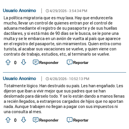
Usuario Anonimo
4/29/2026 - 3:54:34 PM
schedule
La política migratoria que es muy laxa. Hay que endurecerla
mucho, llevar un control de quienes entran por el control de
aduana mediante el registro de su pasaporte y de sus huellas
dactilares, y si está más de 90 días se le busca, se le pone una
multa y se le embarca en un avión de vuelta al país que aparece
en el registro del pasaporte, sin miramientos. Quien entra como
turista, al acabar sus vacaciones se vuelve, y quien viene con
contrato de trabajo, estudios, etc, al terminarlo se vuelve.
0
Responder
Reportar
Usuario Anonimo
4/28/2026 - 10:52:13 PM
schedule
Totalmente lógico. Han destruido su país. Les han engañado. Les
dijeron que iban a vivir mejor que sus padres que se han
deslomado para dárselo todo. Y se lo están dando a manos llenas
a recién llegados, a extranjeros cargados de hijos que no aportan
nada. Aunque trabajen no llegan a pagar con sus impuestos ni
una consulta al mes.
0
Responder
Reportar