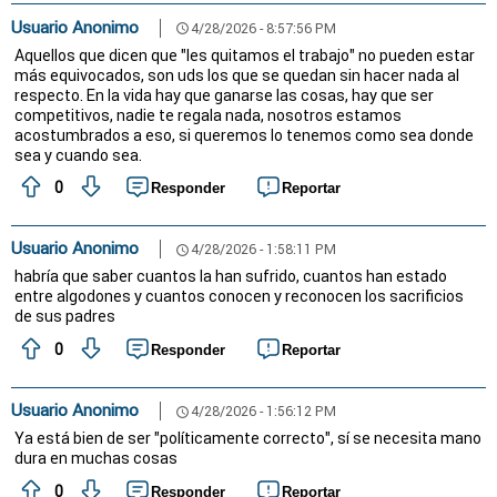
Usuario Anonimo
4/28/2026 - 8:57:56 PM
schedule
Aquellos que dicen que "les quitamos el trabajo" no pueden estar
más equivocados, son uds los que se quedan sin hacer nada al
respecto. En la vida hay que ganarse las cosas, hay que ser
competitivos, nadie te regala nada, nosotros estamos
acostumbrados a eso, si queremos lo tenemos como sea donde
sea y cuando sea.
0
Responder
Reportar
Usuario Anonimo
4/28/2026 - 1:58:11 PM
schedule
habría que saber cuantos la han sufrido, cuantos han estado
entre algodones y cuantos conocen y reconocen los sacrificios
de sus padres
0
Responder
Reportar
Usuario Anonimo
4/28/2026 - 1:56:12 PM
schedule
Ya está bien de ser "políticamente correcto", sí se necesita mano
dura en muchas cosas
0
Responder
Reportar