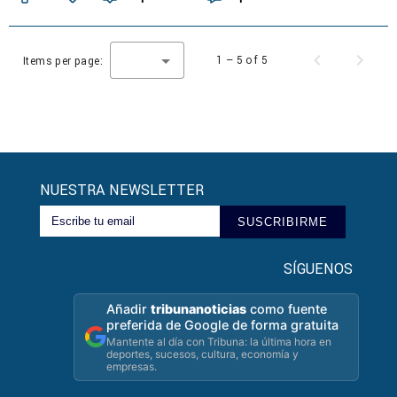
1 – 5 of 5
Items per page:
NUESTRA NEWSLETTER
SUSCRIBIRME
SÍGUENOS
Añadir
tribunanoticias
como fuente
preferida de Google de forma gratuita
Mantente al día con Tribuna: la última hora en
deportes, sucesos, cultura, economía y
empresas.