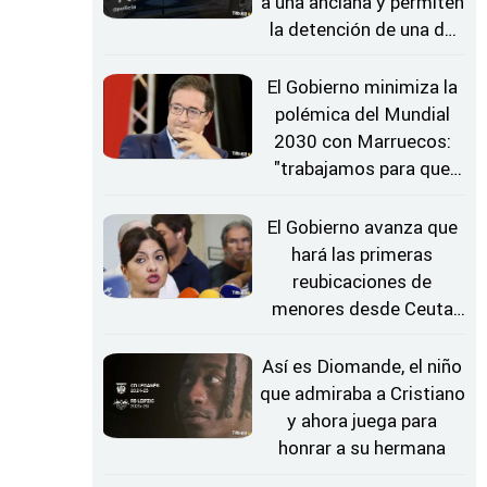
a una anciana y permiten
la detención de una de
las estafadoras
El Gobierno minimiza la
polémica del Mundial
2030 con Marruecos:
"trabajamos para que
sea un éxito"
El Gobierno avanza que
hará las primeras
reubicaciones de
menores desde Ceuta
"en pocas semanas"
Así es Diomande, el niño
que admiraba a Cristiano
y ahora juega para
honrar a su hermana