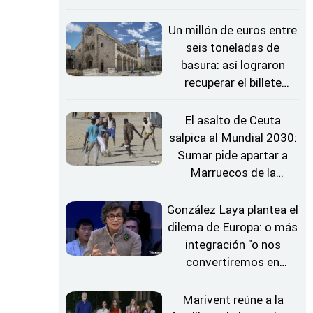
FIFA, según 'The Times'
Un millón de euros entre
seis toneladas de
basura: así lograron
recuperar el billete
ganador
El asalto de Ceuta
salpica al Mundial 2030:
Sumar pide apartar a
Marruecos de la
organización con España
González Laya plantea el
dilema de Europa: o más
integración "o nos
convertiremos en
vasallos"
Marivent reúne a la