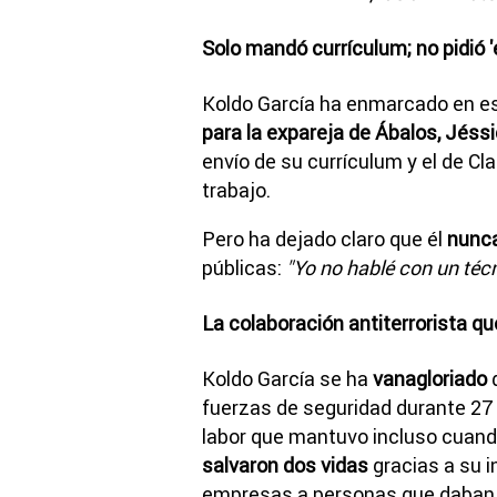
Solo mandó currículum; no pidió '
Koldo García ha enmarcado en e
para la expareja de Ábalos, Jéss
envío de su currículum y el de C
trabajo.
Pero ha dejado claro que él
nunca
públicas:
"Yo no hablé con un técn
La colaboración antiterrorista qu
Koldo García se ha
vanagloriado
d
fuerzas de seguridad durante 27 a
labor que mantuvo incluso cuand
salvaron dos vidas
gracias a su i
empresas a personas que daban l