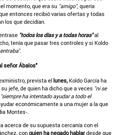
uel momento, que era su
"amigo",
quería
que entonces recibió varias ofertas y todas
an los que decidían.
entrase
"todos los días y a todas horas"
al
ho, tenía que pasar tres controles y si Koldo
 entraba".
al señor Ábalos"
exministro, prevista el
lunes,
Koldo García ha
 su jefe, de quien ha dicho que a veces
"ni se
"siempre ha intentado ayudar a todo el
 ayudar económicamente a una mujer a la que
dia Montes-.
ma acerca de su supuesta cercanía con el
Sánchez, con
quien ha negado hablar
desde que