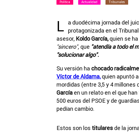
Política
Actualidad
Tribunales
L
a duodécima jornada del jui
protagonizada en el Tribuna
asesor,
Koldo García,
quien se ha
"sincero",
que
"atendía a todo el 
"solucionar algo".
Su versión ha
chocado radicalme
Víctor de Aldama,
quien apuntó al
mordidas (entre 3,5 y 4 millones
García
en un relato en el que han v
500 euros del PSOE y de guardias c
pedían cambio.
Estos son los
titulares
de la jorn