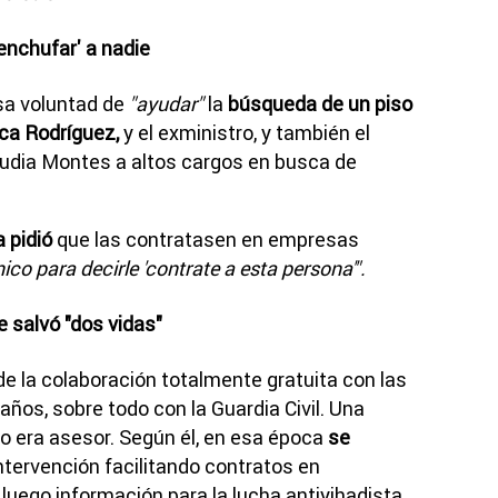
enchufar' a nadie
sa voluntad de
"ayudar"
la
búsqueda de un piso
ica Rodríguez,
y el exministro, y también el
laudia Montes a altos cargos en busca de
 pidió
que las contratasen en empresas
ico para decirle 'contrate a esta persona'".
e salvó "dos vidas"
e la colaboración totalmente gratuita con las
ños, sobre todo con la Guardia Civil. Una
o era asesor. Según él, en esa época
se
ntervención facilitando contratos en
uego información para la lucha antiyihadista.