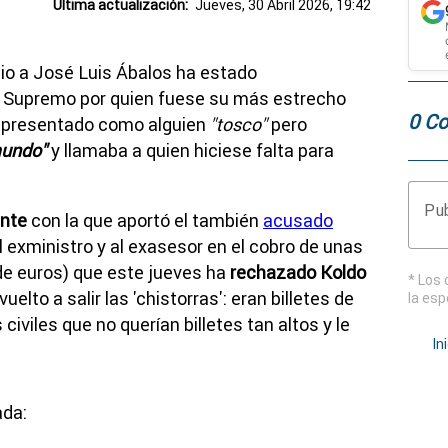
Última actualización:
Jueves, 30 Abril 2026, 19:42
cio a José Luis Ábalos ha estado
l Supremo por quien fuese su más estrecho
0 Co
 presentado como alguien
"tosco"
pero
mundo"
y llamaba a quien hiciese falta para
Pub
nte
con la que aportó el también
acusado
 exministro y al exasesor en el cobro de unas
 de euros) que este jueves ha
rechazado Koldo
* Los 
uelto a salir las 'chistorras': eran billetes de
la esp
iviles que no querían billetes tan altos y le
In
ada: