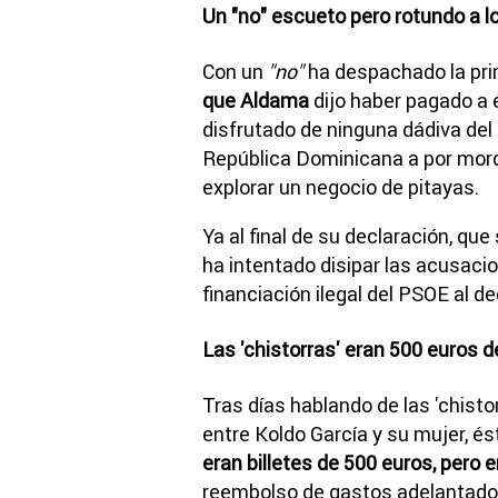
Un "no" escueto pero rotundo a 
Con un
"no"
ha despachado la prim
que Aldama
dijo haber pagado a é
disfrutado de ninguna dádiva del
República Dominicana a por mord
explorar un negocio de pitayas.
Ya al final de su declaración, qu
ha intentado disipar las acusac
financiación ilegal del PSOE al de
Las 'chistorras' eran 500 euros d
Tras días hablando de las 'chist
entre Koldo García y su mujer, és
eran billetes de 500 euros, pero 
reembolso de gastos adelantados,