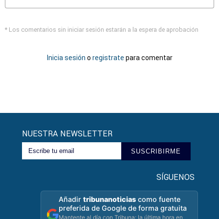
* Los comentarios sin iniciar sesión estarán a la espera de aprobación
Inicia sesión
o
registrate
para comentar
NUESTRA NEWSLETTER
SUSCRIBIRME
SÍGUENOS
Añadir
tribunanoticias
como fuente
preferida de Google de forma gratuita
Mantente al día con Tribuna: la última hora en