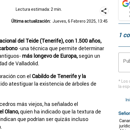
Lectura estimada: 2 min.
Última actualización:
Jueves, 6 Febrero 2025, 13:45
1 co
acional del Teide (Tenerife), con 1.500 años,
ocarbono
-una técnica que permite determinar
antiguos-
más longevo de Europa,
según un
Pub
ad de Valladolid.
oración con el
Cabildo de Tenerife y la
* Los 
tido atestiguar la existencia de árboles de
la esp
In
 cedros más viejos, ha señalado el
l Olano,
quien ha indicado que la textura de
Señor
 indican que podrían ser quizás incluso
Canar
.
juríd