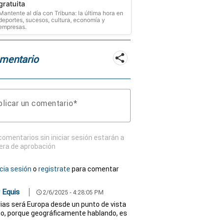
gratuita
Mantente al día con Tribuna: la última hora en
deportes, sucesos, cultura, economía y
empresas.
mentario
licar un comentario
comentarios sin iniciar sesión estarán a
era de aprobación
icia sesión
o
registrate
para comentar
 Equis
2/6/2025 - 4:28:05 PM
schedule
ias será Europa desde un punto de vista
ico, porque geográficamente hablando, es