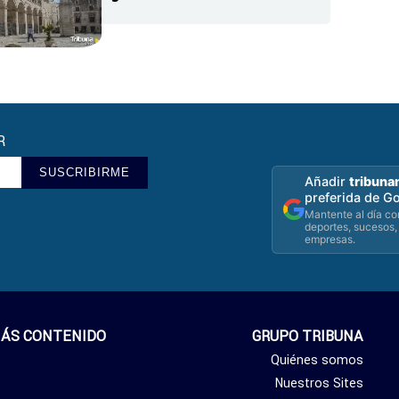
R
SUSCRIBIRME
Añadir
tribuna
preferida de G
Mantente al día con
deportes, sucesos,
empresas.
ÁS CONTENIDO
GRUPO TRIBUNA
Quiénes somos
Nuestros Sites